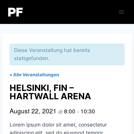
Zum
Inhalt
springen
Diese Veranstaltung hat bereits
stattgefunden.
« Alle Veranstaltungen
HELSINKI, FIN –
HARTWALL ARENA
August 22, 2021
8:00
10:30
@
–
Lorem ipsum dolor sit amet, consectetur
adipiscing elit, sed do eiusmod tempor