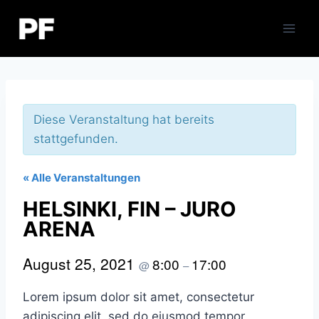
Zum
Inhalt
springen
Diese Veranstaltung hat bereits
stattgefunden.
« Alle Veranstaltungen
HELSINKI, FIN – JURO
ARENA
August 25, 2021
8:00
17:00
@
–
Lorem ipsum dolor sit amet, consectetur
adipiscing elit, sed do eiusmod tempor