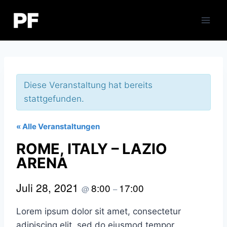
Zum
Inhalt
springen
Diese Veranstaltung hat bereits
stattgefunden.
« Alle Veranstaltungen
ROME, ITALY – LAZIO
ARENA
Juli 28, 2021
8:00
17:00
@
–
Lorem ipsum dolor sit amet, consectetur
adipiscing elit, sed do eiusmod tempor